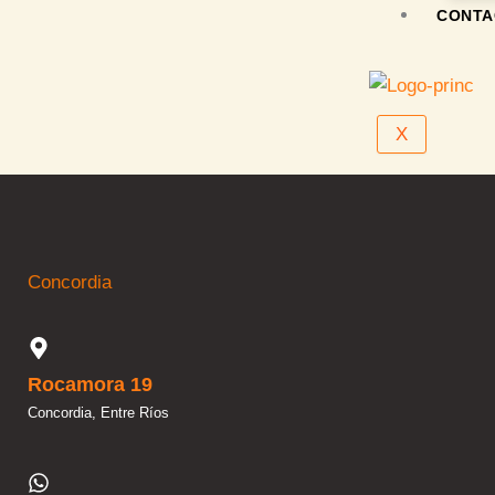
CONTA
X
Concordia
Rocamora 19
Concordia, Entre Ríos