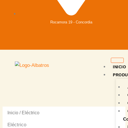
Rocamora 19 - Concordia
INICIO
PRODU
Inicio
/ Eléctrico
Co
Eléctrico