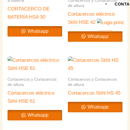
a batería
Cortacercos y Cortacercos
CONTA
de altura
CORTACERCO DE
Cortacercos eléctrico
BATERÍA HSA 30
Stihl HSE 42
Whatsapp
X
Whatsapp
Cortacercos y Cortacercos
Cortacercos y Cortacercos
de altura
de altura
Cortacercos eléctrico
Cortacercos Stihl HS 45
Stihl HSE 61
Whatsapp
Whatsapp