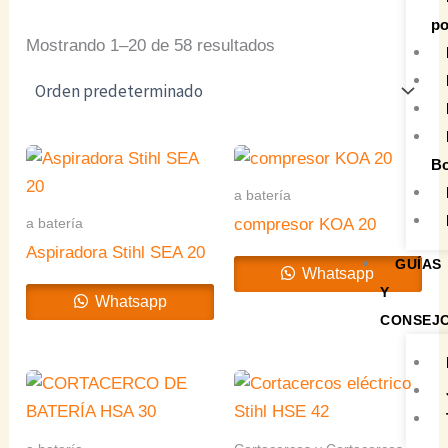
po
Mostrando 1–20 de 58 resultados
Bo
a batería
a batería
compresor KOA 20
Aspiradora Stihl SEA 20
GUÍAS
Whatsapp
Y
Whatsapp
CONSEJ