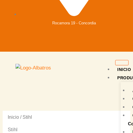
Rocamora 19 - Concordia
INICIO
PRODU
Inicio
/ Stihl
Co
Stihl