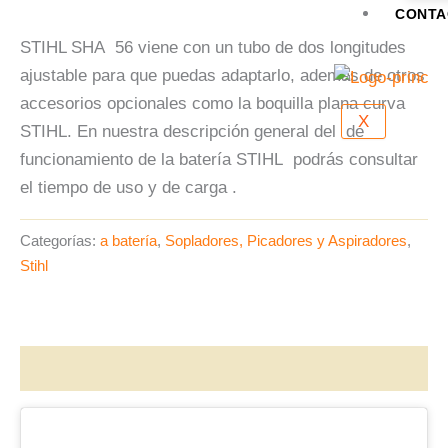
CONTA
STIHL SHA 56 viene con un tubo de dos longitudes
ajustable para que puedas adaptarlo, además de otros
accesorios opcionales como la boquilla plana curva
X
STIHL. En nuestra descripción general del de
funcionamiento de la batería STIHL podrás consultar
el tiempo de uso y de carga .
Categorías:
a batería
,
Sopladores, Picadores y Aspiradores
,
Stihl
Descripción