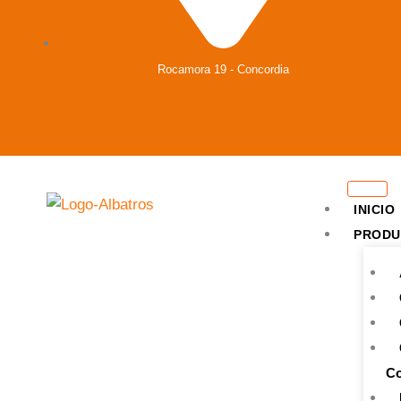
Rocamora 19 - Concordia
INICIO
PRODU
Co