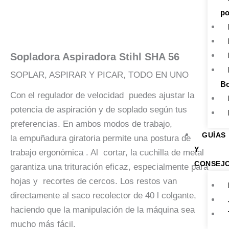
po
Sopladora Aspiradora Stihl SHA 56
SOPLAR, ASPIRAR Y PICAR, TODO EN UNO
Bo
Con el regulador de velocidad puedes ajustar la
potencia de aspiración y de soplado según tus
preferencias. En ambos modos de trabajo,
GUÍAS
la empuñadura giratoria permite una postura de
Y
trabajo ergonómica . Al cortar, la cuchilla de metal
CONSEJ
garantiza una trituración eficaz, especialmente para
hojas y recortes de cercos. Los restos van
directamente al saco recolector de 40 l colgante,
haciendo que la manipulación de la máquina sea
mucho más fácil.