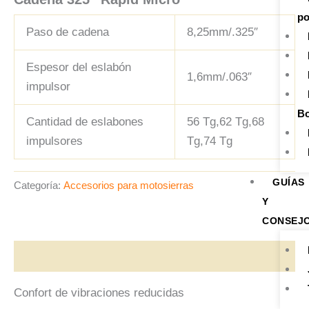
po
Paso de cadena
8,25mm/.325″
Espesor del eslabón
1,6mm/.063″
impulsor
Bo
Cantidad de eslabones
56 Tg,62 Tg,68
impulsores
Tg,74 Tg
GUÍAS
Categoría:
Accesorios para motosierras
Y
CONSEJ
Descripción
Confort de vibraciones reducidas