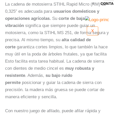
CONTA
La cadena de motosierra STIHL Rapid Micro (RM) de
0,325″ es adecuada para
usuarios domésticos y
operaciones agrícolas.
Su
corte de baja
vibración
significa que siempre puede guiar un
X
motosierra, como la STIHL MS 251, de forma segura y
precisa. Al mismo tiempo, su
alta calidad de
corte
garantiza cortes limpios, lo que también la hace
muy útil en la poda de árboles frutales, ya que facilita
Esto facilita esta tarea habitual. La cadena de sierra
con dientes de medio cincel es
muy robusta y
resistente
. Además,
su bajo ruido
permite
posicionar y guiar la cadena de sierra con
precisión. la madera más gruesa se puede cortar de
manera eficiente y sencilla.
Con nuestro juego de afilado, puede afilar rápida y