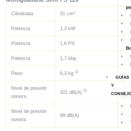
po
Cilindrada
31 cm³
Potencia
1,3 kW
Potencia
1,8 PS
Bo
Potencia
1,7 bhp
1)
Peso
6,3 kg
GUÍAS
Y
Nivel de presión
2)
101 dB(A)
CONSEJ
sonora
Nivel de presión
99 dB(A)
sonora