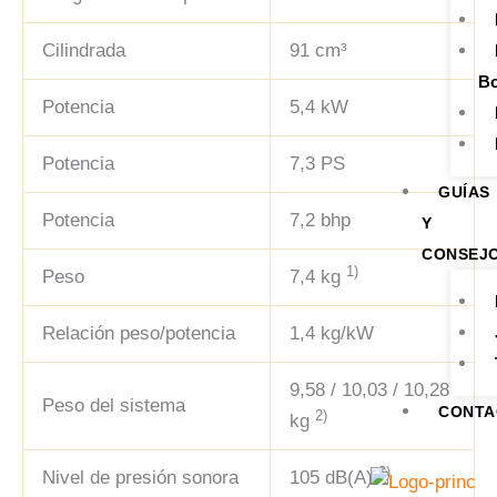
Cilindrada
91 cm³
Bo
Potencia
5,4 kW
Potencia
7,3 PS
GUÍAS
Potencia
7,2 bhp
Y
CONSEJ
1)
Peso
7,4 kg
Relación peso/potencia
1,4 kg/kW
9,58 / 10,03 / 10,28
Peso del sistema
CONTA
2)
kg
3)
Nivel de presión sonora
105 dB(A)