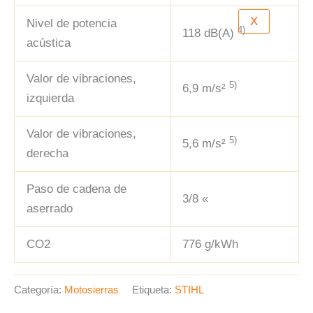
X
Nivel de potencia
4)
118 dB(A)
acústica
Valor de vibraciones,
5)
6,9 m/s²
izquierda
Valor de vibraciones,
5)
5,6 m/s²
derecha
Paso de cadena de
3/8 «
aserrado
CO2
776 g/kWh
Categoría:
Motosierras
Etiqueta:
STIHL