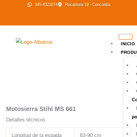
Ir
345-4321074
Rocamora 19 - Concordia
al
contenido
INICIO
PRODU
Co
Motosierra Stihl MS 661
po
Detalles técnicos
Longitud de la espada
63-90 cm